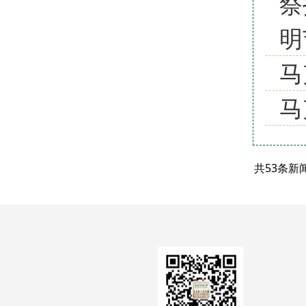
祭
明
马
马
共53条新