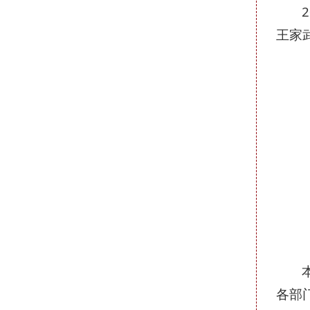
王家
各部