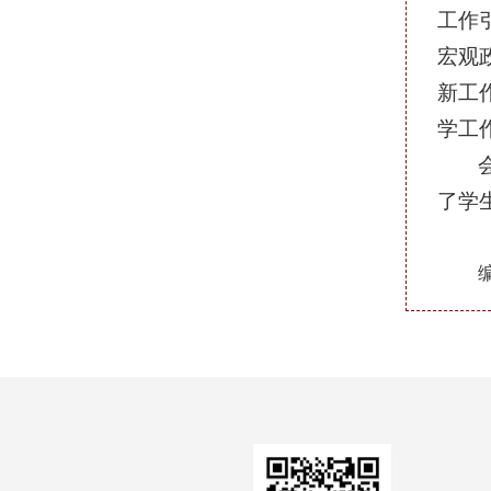
工作
宏观
新工
学工
了学