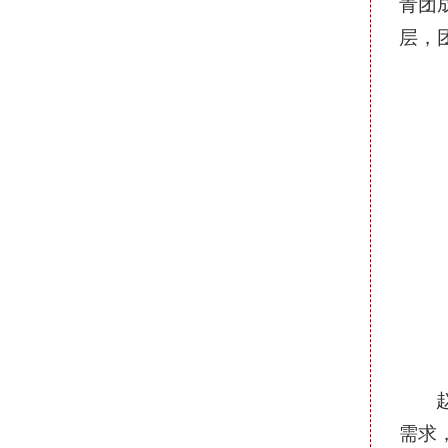
青团
层，
需求