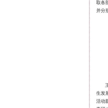
取各
并分
生发
活动