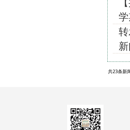
【
学
转
新
共23条新