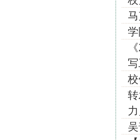
马
学
《
写
校
转
力
吴