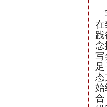
在
践
念
写
足
态
始
合