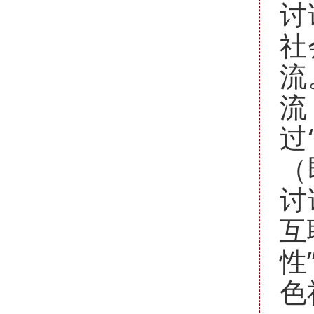
讨
社
流
流
过
（
讨
互
性
色