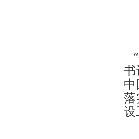
书
中
落
设