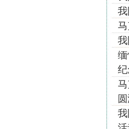
我
马
我
缅
纪
马
圆
我
活