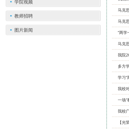
学院视频
马克
教师招聘
马克
图片新闻
“两学
马克
我院2
多方
学习“
我校对
一场“
我校广
【光