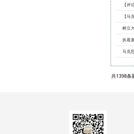
【评
【马
树立
执着
马克
共1398