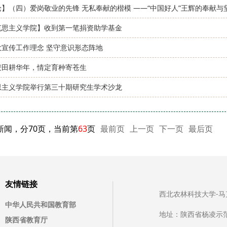
论】（四）爱岗敬业的先锋 无私奉献的楷模 ——“中国好人”王辉的奉献与
克思主义学院】收到第一笔捐资助学基金
大宣传工作理念 坚守意识形态阵地
麦田耕华年，情定育种寄苍生
思主义学院举行第三十期研究生学术沙龙
条新闻，分70页，当前第
63
页
最前页
上一页
下一页
最后页
友情链接
西北农林科技大学-马克思主
中华人民共和国教育部
地址：陕西省杨凌示
陕西省教育厅