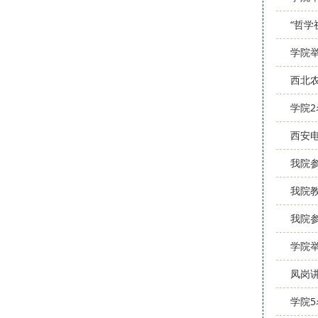
“哲
学院举
西北
学院
西安
我院
我院
我院
学院
凤岗
学院5