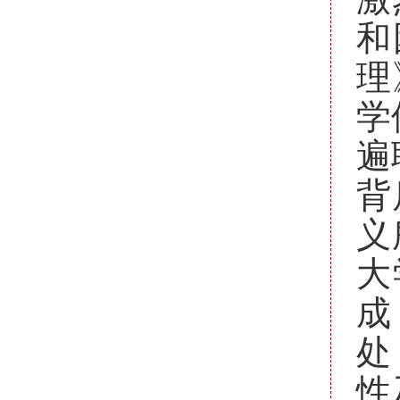
和
理
学
遍
背
义
大
成
处
性