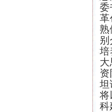
委
革
熟
别
培
大
资
坦
将
科