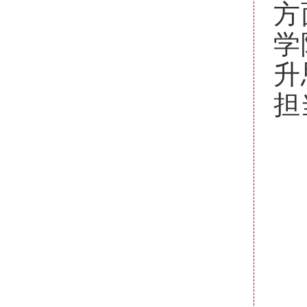
方
学
升
担