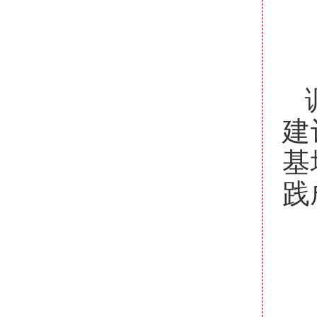
建
基
践