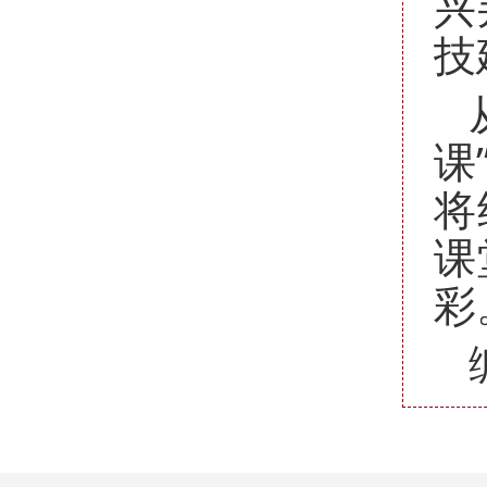
兴
技
课
将
课
彩