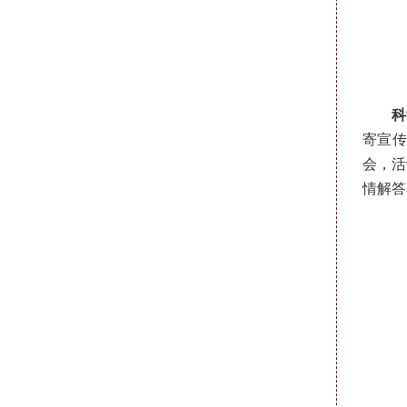
科
寄宣传
会，活
情解答