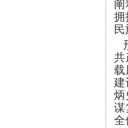
阐
拥
民
共
载
建
炳
谋
全