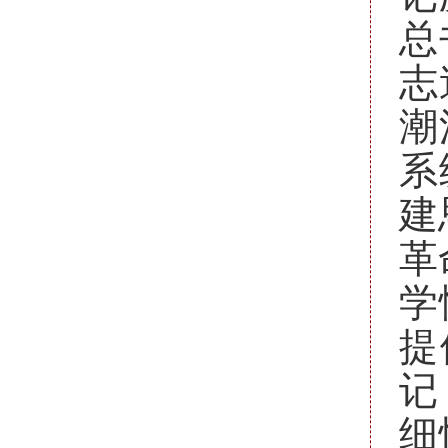
总
志
潮
系
建
革
学
提
记
细