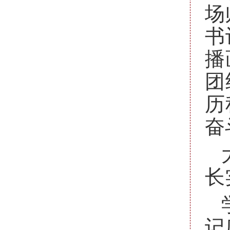
场
书
播
团
历
奋
长
记