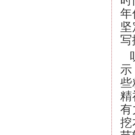
年
坚
写
示
些
精
有
挖