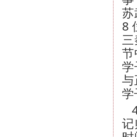
苏
8
三
节
学
与
学
记
时