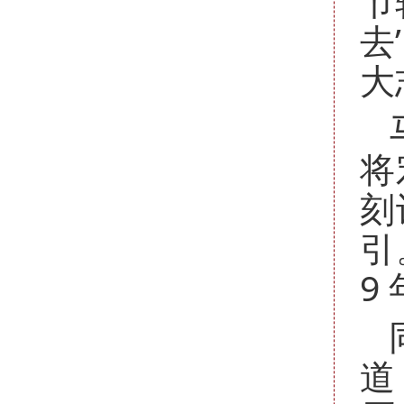
节
去
大
将
刻
引
9
道