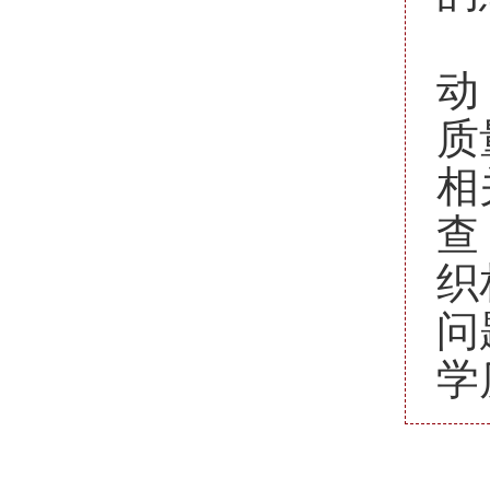
动
质
相
查
织
问
学