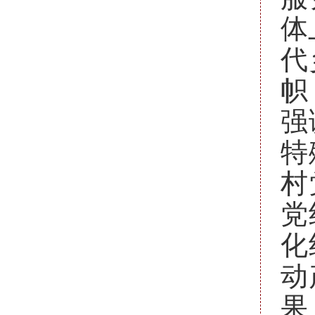
体
代
帜
强
特
村
党
化
动
果