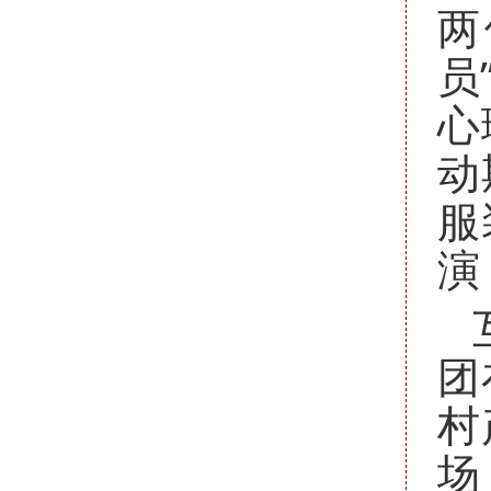
两
员
心
动
服
演
团
村
场