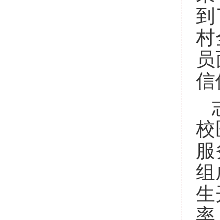
到
村
员
信
校
服
组
生
率