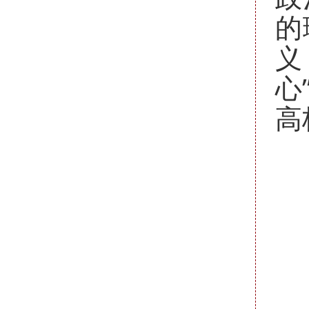
的
义
心
高