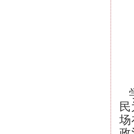
民
场
政