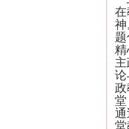
在
神
题
精
主
论
政
堂
通
堂