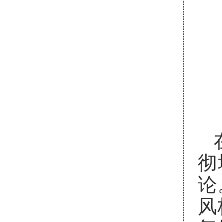
彻
论
风