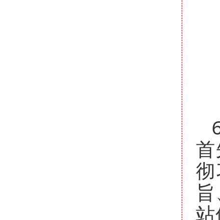
首
彻
旨
站