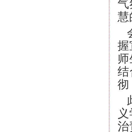
气
慧
握
师
结
彻
义
治