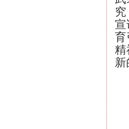
究
宣
育
精
新