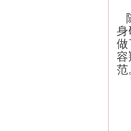
身
做
容
范