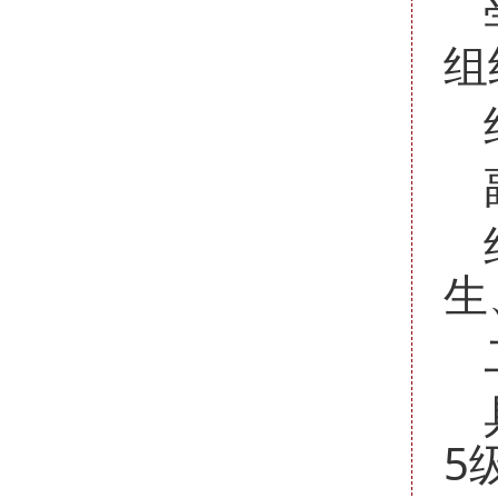
组
生
5