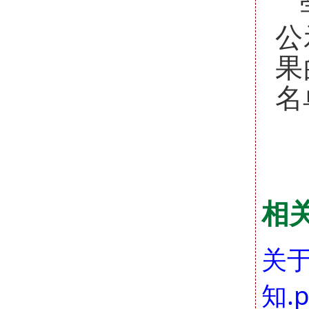
公
果
名
相
关于
知.p