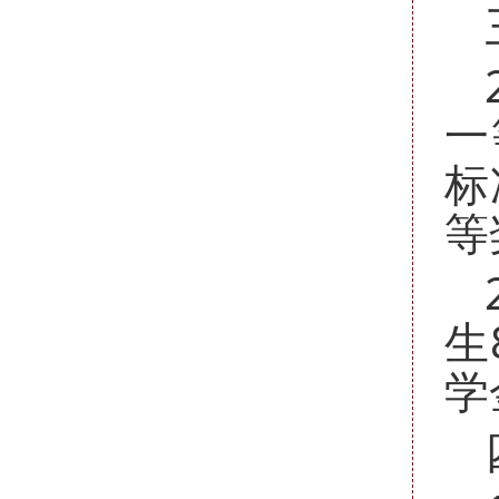
一
标
等
生
学