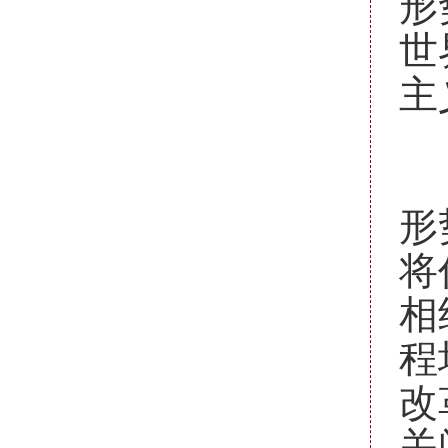
形
世
主
三
以
形
将
相
程
改
关