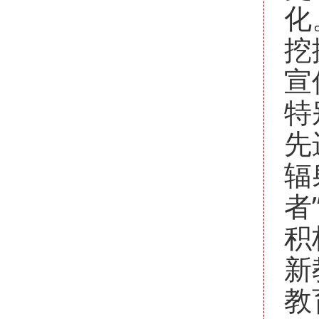
化
挖
宣
特
先
辐
者
积
新
教