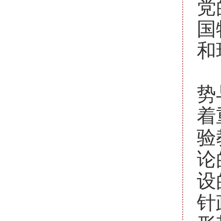
党
国
和
要
势
着
验
论
设
针