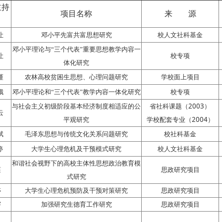
主持
项目名称
来 源
让
邓小平先富共富思想研究
校人文社科基金
邓小平理论与“三个代表”重要思想教学内容一
让
校专项
体化研究
谨
农林高校贫困生思想、心理问题研究
学校面上项目
娥
邓小平理论和“三个代表”教学内容一体化研究
校专项
2003
与社会主义初级阶段基本经济制度相适应的公
省社科课题（
）
云
2004
平观研究
学校配套专业（
）
斌
毛泽东思想与传统文化关系问题研究
校社科基金
婷
大学生心理危机及干预模式研究
校人文社科基金
和谐社会视野下的高校主体性思想政治教育模
谨
思政研究项目
式研究
婷
大学生心理危机预防及干预对策研究
思政研究项目
宇
加强研究生德育工作研究
思政研究项目