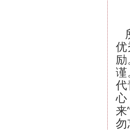
优
励
谨
代
心
来
勿