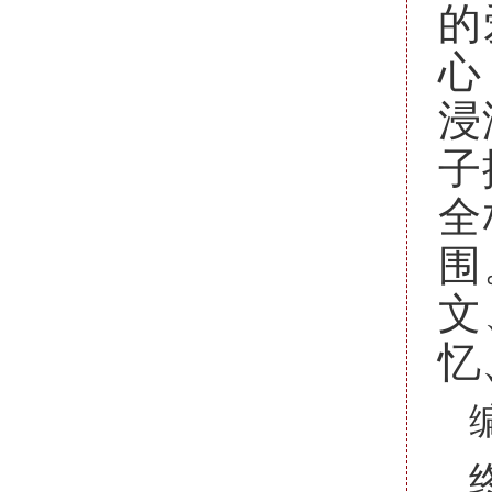
的
心
浸
子
全
围
文
忆