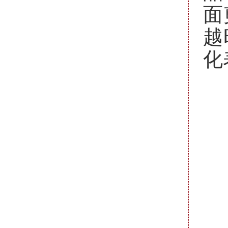
面
越
化