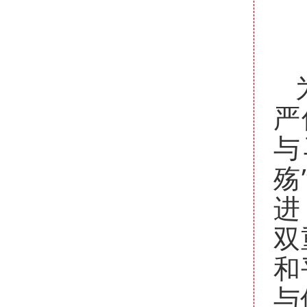
严
与
殇
进
双
和
与