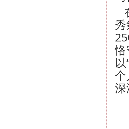
秀
2
恪
以
个
深