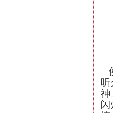
听
神
闪