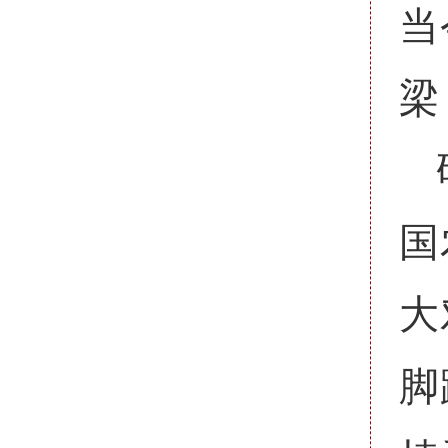
当
梁
国
大
脚