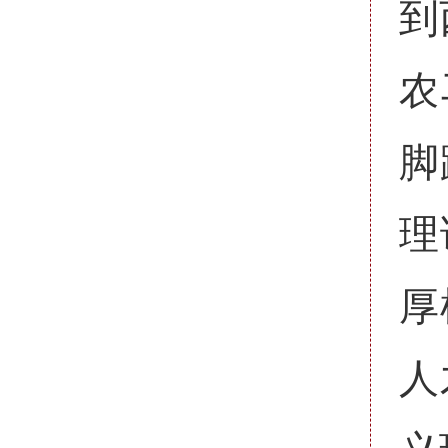
到
农
脚
理
厚
人