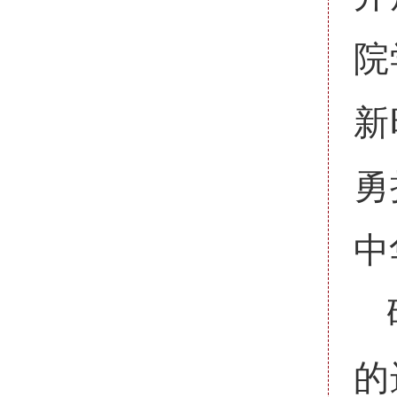
院
新
勇
中
的