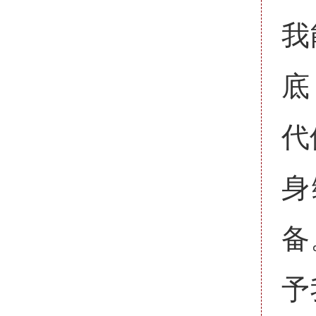
我
底
代
身
备
予