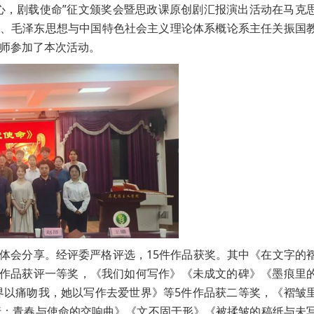
初心，剧载使命”征文颁奖会暨思政课原创剧汇报演出活动在马克
武、毛泽东思想与中国特色社会主义理论体系概论系主任关振国
师参加了本次活动。
作体会分享。经评委严格评选，15件作品获奖。其中《在文字的
件作品获评一等奖，《我们如何写作》《未成文的碑》《墨痕里
界以痛吻我，她以写作去爱世界》等5件作品获二等奖，《褶皱
行：青春与使命的交响曲》《文不固于形》《被揉皱的稿纸与未