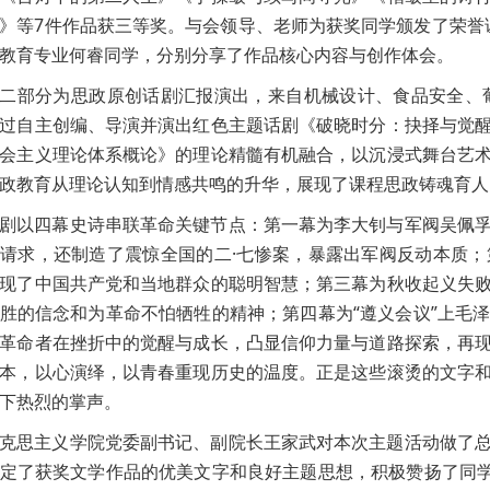
》等7件作品获三等奖。与会领导、老师为获奖同学颁发了荣誉证
教育专业何睿同学，分别分享了作品核心内容与创作体会。
二部分为思政原创话剧汇报演出，来自机械设计、食品安全、
过自主创编、导演并演出红色主题话剧《破晓时分：抉择与觉
会主义理论体系概论》的理论精髓有机融合，以沉浸式舞台艺
政教育从理论认知到情感共鸣的升华，展现了课程思政铸魂育人
剧以四幕史诗串联革命关键节点：第一幕为李大钊与军阀吴佩
请求，还制造了震惊全国的二·七惨案，暴露出军阀反动本质
现了中国共产党和当地群众的聪明智慧；第三幕为秋收起义失
胜的信念和为革命不怕牺牲的精神；第四幕为“遵义会议”上毛
革命者在挫折中的觉醒与成长，凸显信仰力量与道路探索，再
本，以心演绎，以青春重现历史的温度。正是这些滚烫的文字
下热烈的掌声。
克思主义学院党委副书记、副院长王家武对本次主题活动做了
定了获奖文学作品的优美文字和良好主题思想，积极赞扬了同学