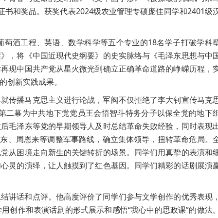
书和奖品。获奖代表2024级农业管理专硕庞佳同学和2401级
葡萄酒工程、英语、数学科学等五个专业的18名学子打破学科
醒》，将《中国近现代史纲要》的史实脉络与《毛泽东思想与中
术再现中国共产党从星火微光到确立正确革命道路的峥嵘历程，
的创新实践成果。
孚就传播马克思主义进行论战，军阀不仅拒绝了李大钊宣传马克
；第二幕为中共地下党党员王会悟智斗特务分子以保全党的地下
败后毛泽东等党的早期领导人及时总结革命失败经验，同时表现
泽东、周恩来等调整军事路线，确立集体领导，扭转革命危局。
现党从困境走向新生的关键转折的场景。同学们用真挚的表演和
和心灵的演绎，让人触摸到了红色基因。同学们精彩的话剧展演
总结讲话和点评。他高度评价了同学们参与文学创作的优秀表现
用创作和表演话剧的形式展示和感悟“我心中的思政课”的做法