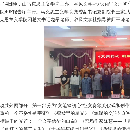
月14日晚，由马克思主义学院主办、谷风文学社承办的“文润
院408报告厅举行。马克思主义学院党委副书记兼副院长王家
克思主义学院团总支书记赵昂老师、谷风文学社指导教师王璐老
动共分两部分，第一部分为“文笔绘初心”征文赛颁奖仪式和创
重构一个不妥协的宇宙》《褶皱里的星光》《笔端的交响》3
褶皱里的光芒：一个文字信徒的自白》《菜场作家陈慧——世
《台灯下的第二人生》《于揉皱与续写间寻光》《褶皱里的诗