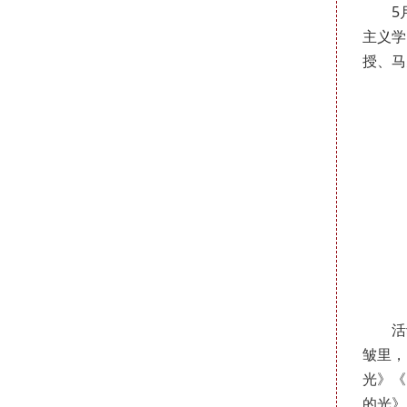
5
主义学
授、马
活
皱里，
光》《
的光》