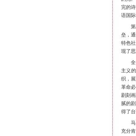
完的诗
语国际
第
垒，通
特色社
现了思
全
主义的
织，展
革命必
剧刻画
腻的剧
得了台
马
充分肯