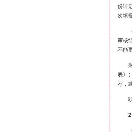
份证
次填
（2）
审核
不能
报考
表》
荐，
职位
2
（1