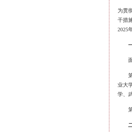
为贯
干措
20
一、
面向
第一
业大
学、
第二
二、