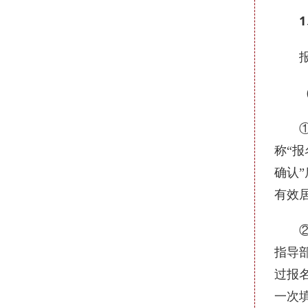
1
报考
（1
①提交
称“
确认
有效
②上
指导部
过报
一次