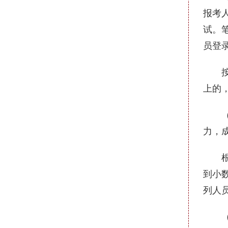
报考
试。
员登
按照
上的
（2
力，
根据
到小
列人
（二