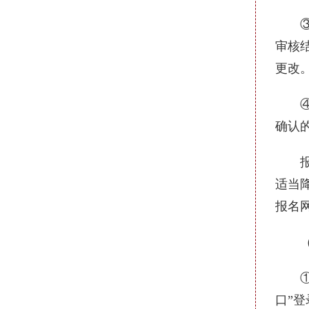
③查
审核
更改
④报
确认
报考
适当
报名
（2
①提
口”