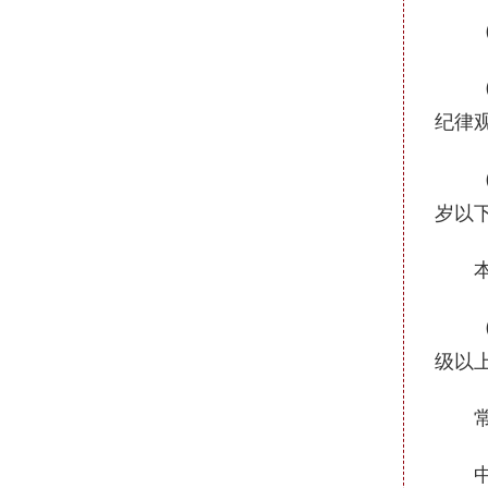
（一
（二
纪律
（三
岁以
本科
（四
级以
常规
中共