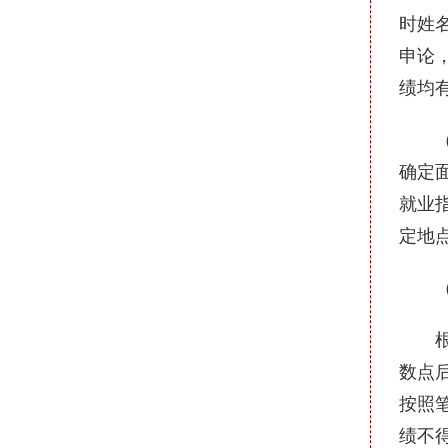
时姓
申论
绩均
（2
确定
就业
定地
（3
根据
数点
按照
绩不