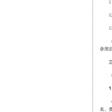
11
12
13
（十
录用
三、
（一
1
（1）
名。