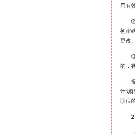
用有
②查
初审
更改
③报
的，
报考
计划
职位
2
（1