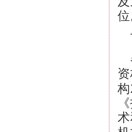
及
位
资
构
《
术