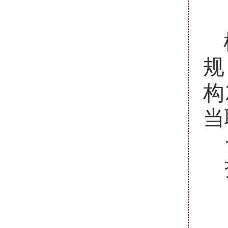
规
构
当