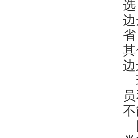
选
边
省
其
边
员
不