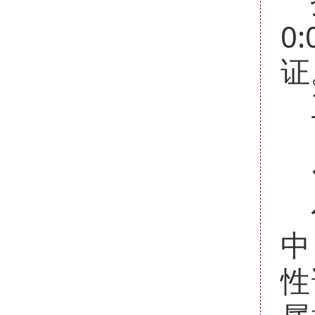
0:
证
中
性