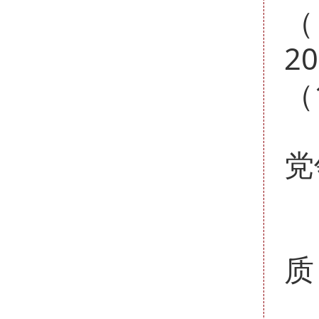
（
20
（
党
质