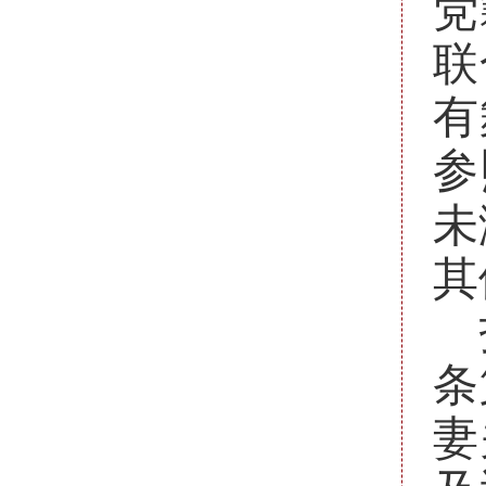
党
联
有
参
未
其
条
妻