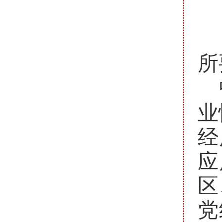
所
业
经
应
区
党