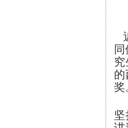
同
究
的
奖
坚
讲