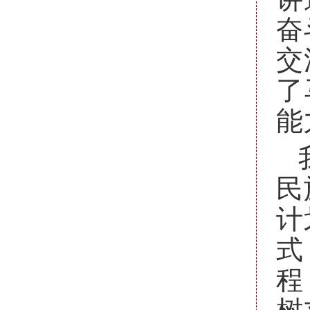
奋
交
了
能
民
计
式
程
树