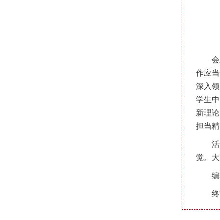
会
作应当
深入领
学生中
新理论
担当精
活
觉。大
编
终