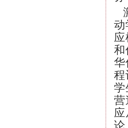
动
应
和
华
程
学
营
应
论