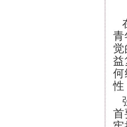
青
觉
益
何
性
首
牢