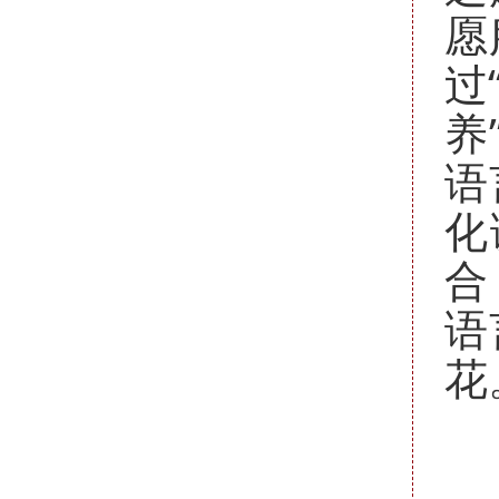
愿
过
养
语
化
合
语
花