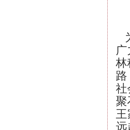
广
林
路
社
聚
王
远