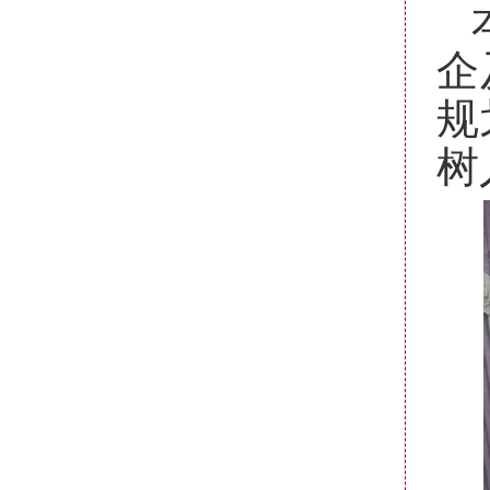
企
规
树