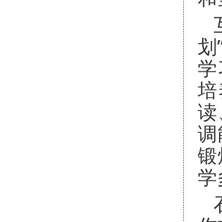
划
学
培
读
调
锻
学