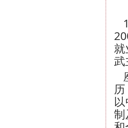
2
就
武
历
以
制
和