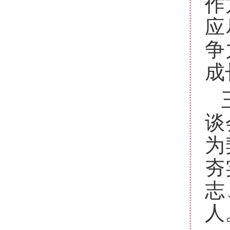
作
应
争
成
谈
为
夯
志
人