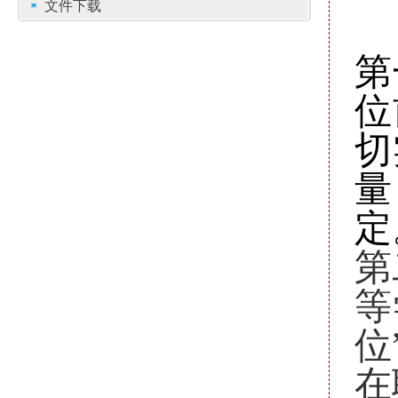
文件下载
位
切
量
定
等
位
在