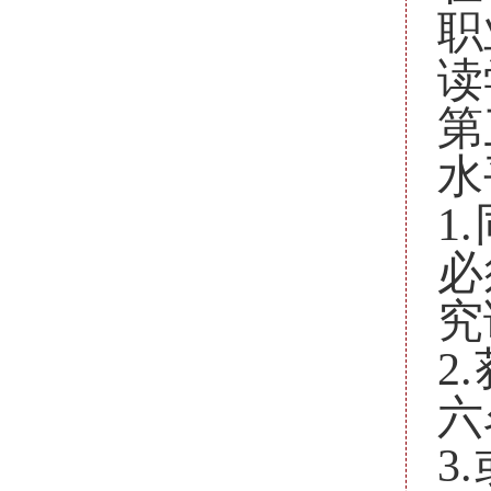
职
读
水
1
必
究
2
六
3