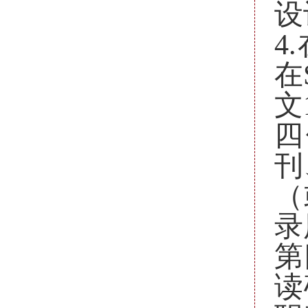
设
4
在
文
四
刊
（
录
第
读