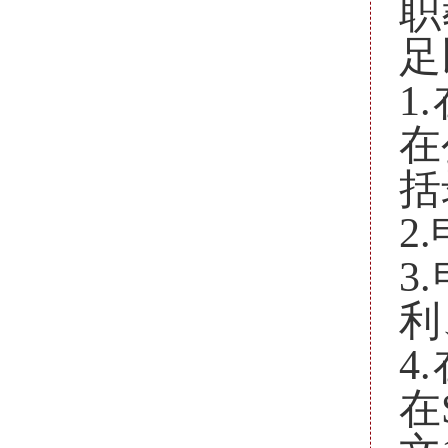
职
足
1
在
括
2
3
利
4
在