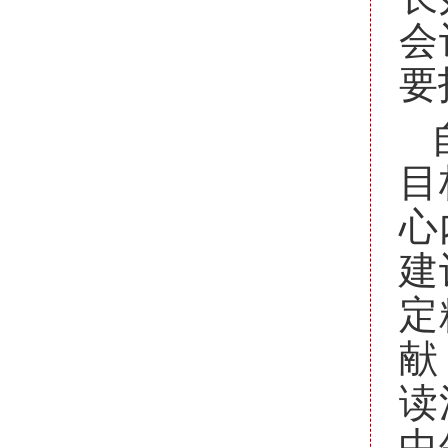
会
要
目
心
建
定
献
读
中