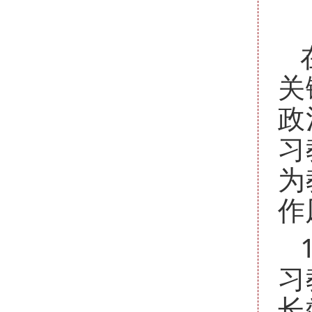
关
政
习
为
作
习
长