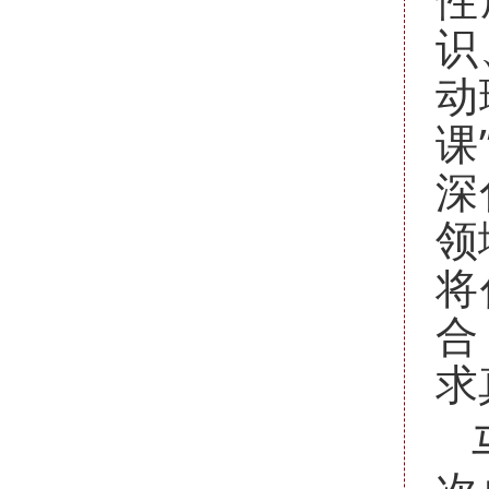
识
动
课
深
领
将
合
求