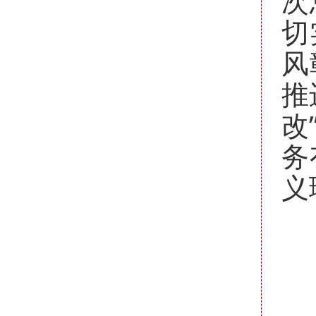
次
切
风
推
改
务
义