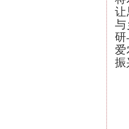
让
与
研
爱
振