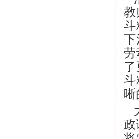
教
斗
下
劳
了
斗
晰
政
将