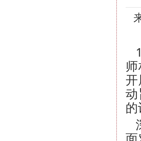
师
开
动
的
面